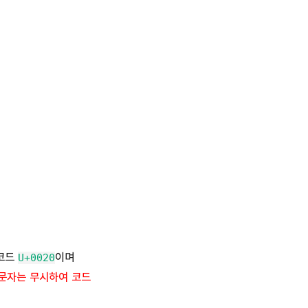
니코드
이며
U+0020
백문자는 무시하여 코드