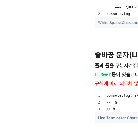
' ' === '\u002
console.log   
White Space Characte
줄바꿈 문자(Lin
줄과 줄을 구분시켜주
등이 있습니다
U+000D
규칙에 따
라 의도치 
console.log('a
// 'a
// b'
Line Terminator Chara