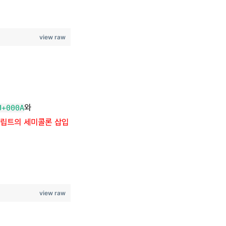
view raw
와
U+000A
크립트의 세미콜론 삽입
view raw