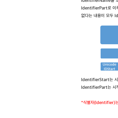
IdentifierName
IdentifierPar
없다는 내용이 모두 Id
IdentifierStar
IdentifierPar
*식별자(Identifier