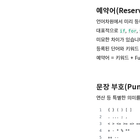
예약어(Reserv
언어차원에서 미리 등
대표적으로
,
,
if
for
미묘한 차이가 있습니
등록된 단어와 키워드
예약어 = 키워드 + Fut
문장 부호(Punc
연산 등 특별한 의미를
{ } ( ) [ ]
. ... ; ,
< > <= >= => =
+ - * % **
++ --