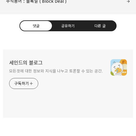
주식용어 :: 블록딜 ( Block Deal )
댓글
공유하기
다른 글
주식용어 :: PBR ( 주가순자산비율 )
세인드의 블로그
2011.02.22
모든것에 대한 정보와 지식을 나누고 토론할 수 있는 공간.
카카오톡
라인
트위터
Facebo
구독하기
주식용어 :: 오버행 ( OverHang )
2011.02.18
밴드
네이버 블로그
Pocket
Everno
주식용어 :: 블록딜 ( Block Deal )
2011.02.17